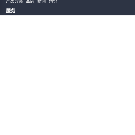
产品分类
品牌
新闻
询价
服务
使用条款
质量检验
配送与送货
服务声明
帮助
关于我们
联系我们
订阅时实信息
订阅
友情链接
Sitemap
Copyright@2026 版权所有
备案号: 粤ICP备19162589号
技术支持：集群科技