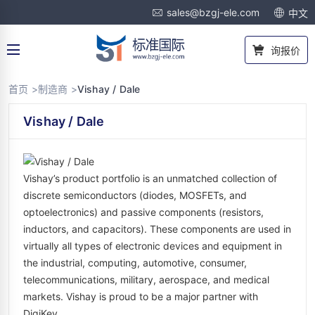
sales@bzgj-ele.com
中文
询报价
首页 >
制造商 >
Vishay / Dale
Vishay / Dale
Vishay’s product portfolio is an unmatched collection of
discrete semiconductors (diodes, MOSFETs, and
optoelectronics) and passive components (resistors,
inductors, and capacitors). These components are used in
virtually all types of electronic devices and equipment in
the industrial, computing, automotive, consumer,
telecommunications, military, aerospace, and medical
markets. Vishay is proud to be a major partner with
DigiKey.