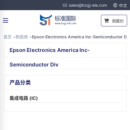
sales@bzgj-ele.com
中文
询报价
首页 >
制造商 >
Epson Electronics America Inc-Semiconductor Di
Epson Electronics America Inc-
Semiconductor Div
产品分类
集成电路 (IC)