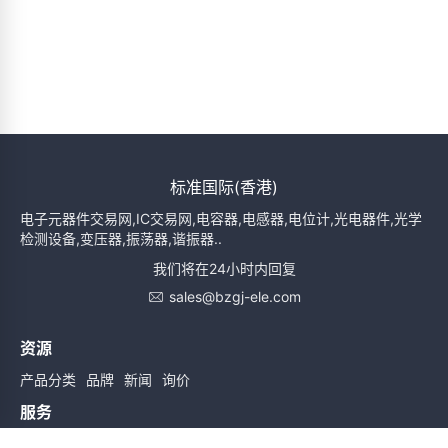
标准国际(香港)
电子元器件交易网,IC交易网,电容器,电感器,电位计,光电器件,光学
检测设备,变压器,振荡器,谐振器..
我们将在24小时内回复
sales@bzgj-ele.com
资源
产品分类
品牌
新闻
询价
服务
使用条款
质量检验
配送与送货
服务声明